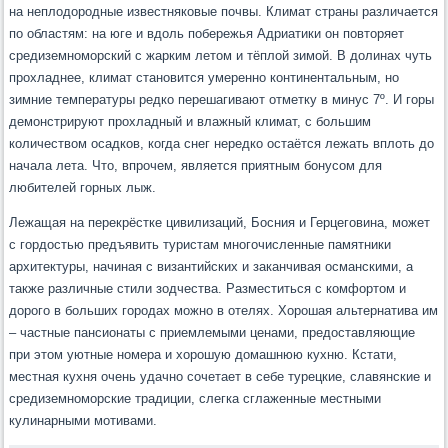
на неплодородные известняковые почвы. Климат страны различается
по областям: на юге и вдоль побережья Адриатики он повторяет
средиземноморский с жарким летом и тёплой зимой. В долинах чуть
прохладнее, климат становится умеренно континентальным, но
зимние температуры редко перешагивают отметку в минус 7º. И горы
демонстрируют прохладный и влажный климат, с большим
количеством осадков, когда снег нередко остаётся лежать вплоть до
начала лета. Что, впрочем, является приятным бонусом для
любителей горных лыж.
Лежащая на перекрёстке цивилизаций, Босния и Герцеговина, может
с гордостью предъявить туристам многочисленные памятники
архитектуры, начиная с византийских и заканчивая османскими, а
также различные стили зодчества. Разместиться с комфортом и
дорого в больших городах можно в отелях. Хорошая альтернатива им
– частные пансионаты с приемлемыми ценами, предоставляющие
при этом уютные номера и хорошую домашнюю кухню. Кстати,
местная кухня очень удачно сочетает в себе турецкие, славянские и
средиземноморские традиции, слегка сглаженные местными
кулинарными мотивами.