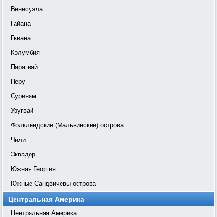
Венесуэла
Гайана
Гвиана
Колумбия
Парагвай
Перу
Суринам
Уругвай
Фолклендские (Мальвинские) острова
Чили
Эквадор
Южная Георгия
Южные Сандвичевы острова
Центральная Америка
Центральная Америка