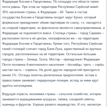
Федерации Боснии и Герцеговины. По площади эти области также
почти равны. При этом на территории Республики Сербской живёт
35% населения страны, в Федерации – 60. Также в состав
государства Боснии и Герцеговины входит округ Брчко, который
формально принадлежит обоим партнёрам по союзу, т.к. находится
на спорной территории, но фактически
является самоуправляемым, а
Федерации не подчиняется вовсе. Столица страны – город Сараево –
расположен почти в её центре, географически же – на территории
Федерации Боснии и Герцеговины. Кроме того, Республика Сербская
своей столицей считает город Баня-Лука, единственный из крупных
городов, расположенных на её территории. Остальные большие
города страны – Зеница, Тузла, Мостар – принадлежат Федерации.
Почти половина 4-миллионного населения – боснийцы, треть – сербы,
шестая часть – хорваты. На долю других народностей приходится
менее 1%. Отсюда понятны религиозные предпочтения: ислам и
православие занимают лидирующие позиции, вслед за ними идут
адепты католицизма.
Ведущая отрасль экономики страны – сельское хозяйство, которое
занимается выращиванием кукурузы, табака, сахарной свёклы,
пшеницы и фруктов. Хорошо развито овцеводство. И это, несмотря