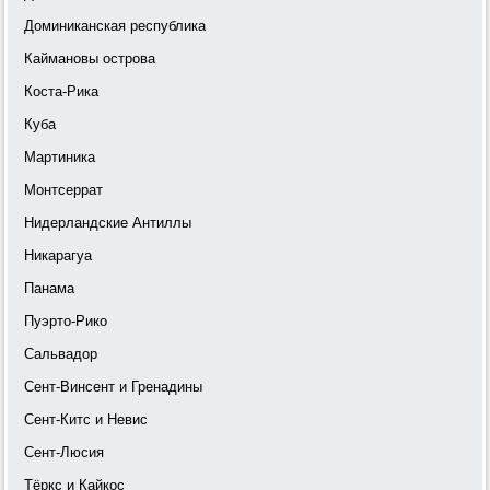
Доминиканская республика
Каймановы острова
Коста-Рика
Куба
Мартиника
Монтсеррат
Нидерландские Антиллы
Никарагуа
Панама
Пуэрто-Рико
Сальвадор
Сент-Винсент и Гренадины
Сент-Китс и Невис
Сент-Люсия
Тёркс и Кайкос