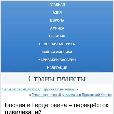
ГЛАВНАЯ
АЗИЯ
ЕВРОПА
АФРИКА
ОКЕАНИЯ
СЕВЕРНАЯ АМЕРИКА
ЮЖНАЯ АМЕРИКА
КАРИБСКИЙ БАССЕЙН
НАВИГАЦИЯ
Страны планеты
Бельгия: замки, шоколад, кружева и не только
»
«
Гибралтар: ценный бриллиант в Британской Короне
Босния и Герцеговина – перекрёсток
цивилизаций