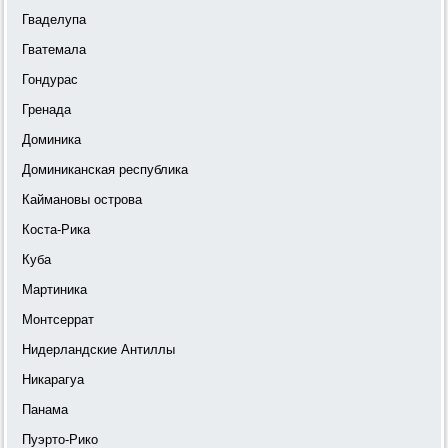
Гваделупа
Гватемала
Гондурас
Гренада
Доминика
Доминиканская республика
Каймановы острова
Коста-Рика
Куба
Мартиника
Монтсеррат
Нидерландские Антиллы
Никарагуа
Панама
Пуэрто-Рико