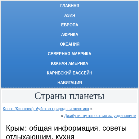
ГЛАВНАЯ
АЗИЯ
ЕВРОПА
АФРИКА
ОКЕАНИЯ
СЕВЕРНАЯ АМЕРИКА
ЮЖНАЯ АМЕРИКА
КАРИБСКИЙ БАССЕЙН
НАВИГАЦИЯ
Страны планеты
Конго (Киншаса): буйство природы и экзотика
»
«
Джибути: путешествие за уединением
Крым: общая информация, советы
отдыхающим, кухня