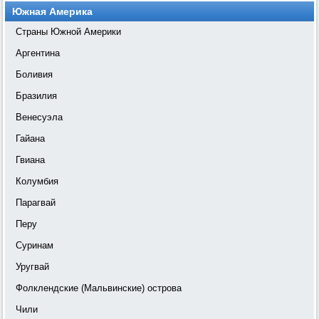
Южная Америка
Страны Южной Америки
Аргентина
Боливия
Бразилия
Венесуэла
Гайана
Гвиана
Колумбия
Парагвай
Перу
Суринам
Уругвай
Фолклендские (Мальвинские) острова
Чили